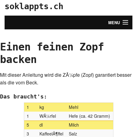
soklappts.ch
MENU
Startseite
Einen feinen Zopf
Alle Beiträge
backen
Login
Mit dieser Anleitung wird die ZÃ¼pfe (Zopf) garantiert besser
als die vom Beck.
Das braucht's:
1
kg
Mehl
1
WÃ¼rfel
Hefe (ca. 42 Gramm)
5
dl
Milch
3
KaffeelÃ¶ffel
Salz